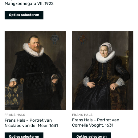
Mangkoenegara VII, 1922
heeft
meerdere
Opties selecteren
variaties.
Dit
Deze
product
optie
heeft
kan
meerdere
gekozen
variaties.
worden
Deze
op
optie
de
kan
productpagina
gekozen
worden
op
de
productpagina
FRANS HALS
FRANS HALS
Frans Hals – Portret van
Frans Hals – Portret van
Cornelia Vooght, 1631
Nicolaes van der Meer, 1631
Opties selecteren
Opties selecteren