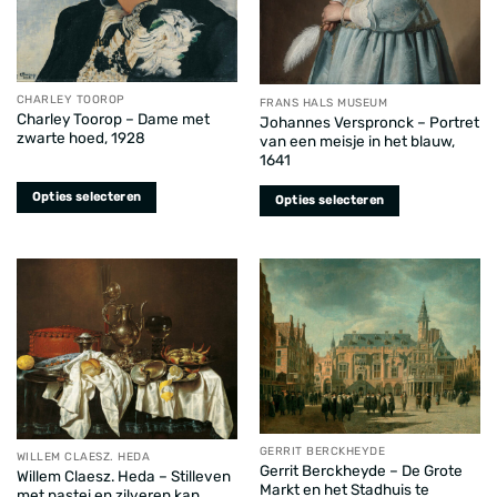
CHARLEY TOOROP
FRANS HALS MUSEUM
Charley Toorop – Dame met
Johannes Verspronck – Portret
zwarte hoed, 1928
van een meisje in het blauw,
1641
Opties selecteren
Opties selecteren
Dit
Dit
product
product
heeft
heeft
meerdere
meerdere
variaties.
variaties.
Deze
Deze
optie
optie
kan
kan
gekozen
gekozen
worden
worden
GERRIT BERCKHEYDE
op
WILLEM CLAESZ. HEDA
op
Gerrit Berckheyde – De Grote
Willem Claesz. Heda – Stilleven
de
de
Markt en het Stadhuis te
met pastei en zilveren kan,