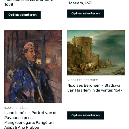
productpagina
productpagina
Haarlem, 1671
1658
Opties selecteren
Opties selecteren
Dit
Dit
product
product
heeft
heeft
meerdere
meerdere
variaties.
variaties.
Deze
Deze
optie
optie
kan
kan
gekozen
gekozen
worden
worden
NICOLAES BERCHEM
op
op
Nicolaes Berchem – Stadswal
de
de
van Haarlem in de winter, 1647
productpagina
productpagina
ISAAC ISRAËLS
Isaac Israëls – Portret van de
Opties selecteren
Javaanse prins,
Dit
Mangkoenegara: Pangéran
Adipati Ario Praboe
product