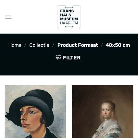
Ga
naar
inhoud
Home
/
Collectie
/
Product Formaat
/
40x50 cm
FILTER