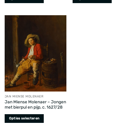
Dit
Dit
product
product
heeft
heeft
meerdere
meerdere
variaties.
variaties.
Deze
Deze
optie
optie
kan
kan
gekozen
gekozen
worden
worden
op
op
de
de
productpagina
productpagina
JAN MIENSE MOLENAER
Jan Miense Molenaer – Jongen
met bierpul en pijp, c. 1627/28
Opties selecteren
Dit
product
heeft