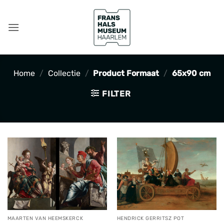
Ga
naar
inhoud
Home
/
Collectie
/
Product Formaat
/
65x90 cm
FILTER
MAARTEN VAN HEEMSKERCK
HENDRICK GERRITSZ POT