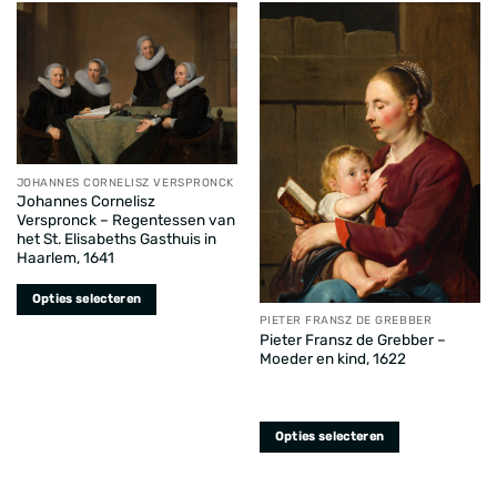
heeft
heeft
meerdere
meerdere
variaties.
variaties.
Deze
Deze
optie
optie
kan
kan
gekozen
gekozen
worden
worden
JOHANNES CORNELISZ VERSPRONCK
op
Johannes Cornelisz
op
de
Verspronck – Regentessen van
de
het St. Elisabeths Gasthuis in
productpagina
productpagina
Haarlem, 1641
Opties selecteren
PIETER FRANSZ DE GREBBER
Dit
Pieter Fransz de Grebber –
product
Moeder en kind, 1622
heeft
meerdere
variaties.
Opties selecteren
Deze
Dit
optie
product
kan