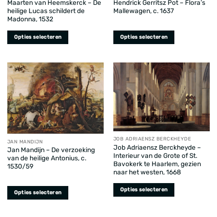
Maarten van Heemskerck – De
Hendrick Gerritsz Pot – Flora’s
heilige Lucas schildert de
Mallewagen, c. 1637
Madonna, 1532
Opties selecteren
Opties selecteren
Dit
Dit
product
product
heeft
heeft
meerdere
meerdere
variaties.
variaties.
Deze
Deze
optie
optie
kan
kan
gekozen
gekozen
JOB ADRIAENSZ BERCKHEYDE
worden
worden
JAN MANDIJN
Job Adriaensz Berckheyde –
Jan Mandijn – De verzoeking
op
op
Interieur van de Grote of St.
van de heilige Antonius, c.
de
de
Bavokerk te Haarlem, gezien
1530/59
productpagina
productpagina
naar het westen, 1668
Opties selecteren
Opties selecteren
Dit
Dit
product
product