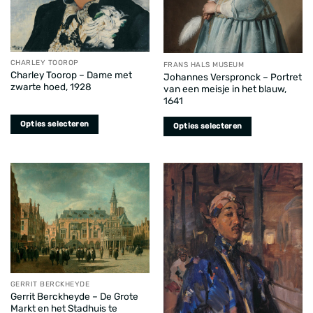
CHARLEY TOOROP
FRANS HALS MUSEUM
Charley Toorop – Dame met
Johannes Verspronck – Portret
zwarte hoed, 1928
van een meisje in het blauw,
1641
Opties selecteren
Opties selecteren
Dit
Dit
product
product
heeft
heeft
meerdere
meerdere
variaties.
variaties.
Deze
Deze
optie
optie
kan
kan
gekozen
gekozen
worden
worden
GERRIT BERCKHEYDE
op
op
Gerrit Berckheyde – De Grote
de
de
Markt en het Stadhuis te