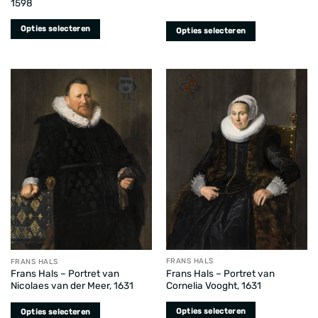
1598
productpagina
Opties selecteren
Opties selecteren
Dit
Dit
product
product
heeft
heeft
meerdere
meerdere
variaties.
variaties.
Deze
Deze
optie
optie
kan
kan
gekozen
gekozen
worden
worden
op
op
de
de
productpagina
productpagina
FRANS HALS
FRANS HALS
Frans Hals – Portret van
Frans Hals – Portret van
Cornelia Vooght, 1631
Nicolaes van der Meer, 1631
Opties selecteren
Opties selecteren