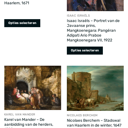
productpagina
productpagina
Haarlem, 1671
ISAAC ISRAËLS
Isaac Israëls – Portret van de
Opties selecteren
Javaanse prins,
Dit
Mangkoenegara: Pangéran
Adipati Ario Praboe
product
Mangkoenegara VII, 1922
heeft
meerdere
Opties selecteren
variaties.
Dit
Deze
product
optie
heeft
kan
meerdere
gekozen
variaties.
worden
Deze
op
optie
de
kan
productpagina
gekozen
worden
KAREL VAN MANDER
NICOLAES BERCHEM
op
Karel van Mander – De
Nicolaes Berchem – Stadswal
de
aanbidding van de herders,
van Haarlem in de winter, 1647