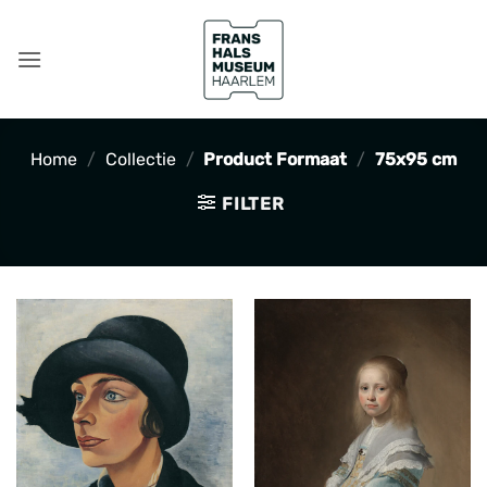
Ga
naar
inhoud
Home
/
Collectie
/
Product Formaat
/
75x95 cm
FILTER