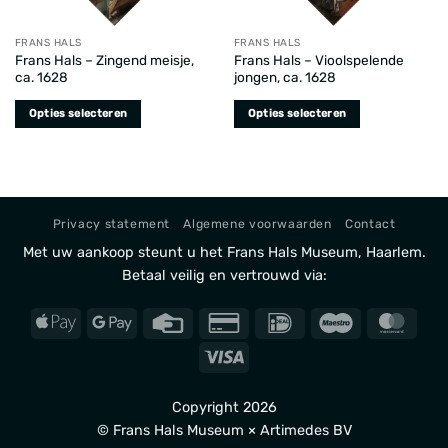
FRANS HALS
FRANS HALS
Frans Hals – Zingend meisje,
Frans Hals – Vioolspelende
ca. 1628
jongen, ca. 1628
Opties selecteren
Opties selecteren
Dit
Dit
product
product
heeft
heeft
meerdere
meerdere
variaties.
variaties.
Privacy statement
Algemene voorwaarden
Contact
Deze
Deze
Met uw aankoop steunt u het Frans Hals Museum, Haarlem.
optie
optie
Betaal veilig en vertrouwd via:
kan
kan
gekozen
gekozen
Apple
Google
Credit
Credit
IDeal
Maestro
Mast
worden
worden
Pay
Pay
Card
Card
op
op
Visa
2
de
de
productpagina
productpagina
Copyright 2026
© Frans Hals Museum × Artimedes BV