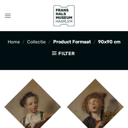
Ga
naar
inhoud
Home
/
Collectie
/
Product Formaat
/
90x90 cm
FILTER