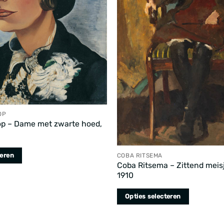
OP
op – Dame met zwarte hoed,
teren
COBA RITSEMA
Coba Ritsema – Zittend meisj
1910
Opties selecteren
Dit
product