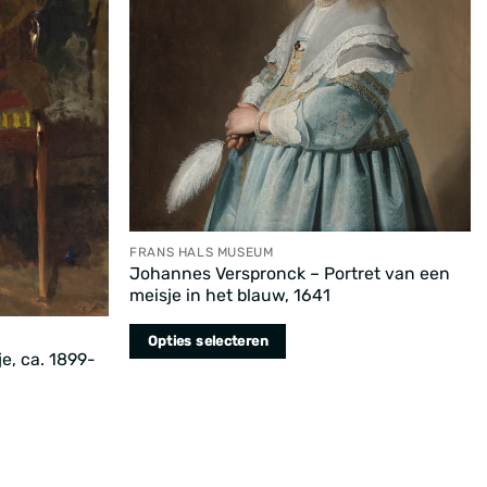
FRANS HALS MUSEUM
Johannes Verspronck – Portret van een
meisje in het blauw, 1641
Opties selecteren
e, ca. 1899-
Dit
product
heeft
meerdere
variaties.