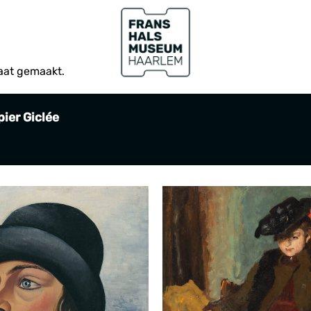
aat gemaakt.
ier Giclée