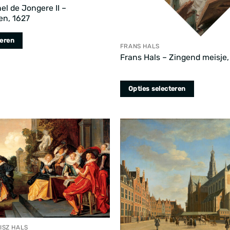
el de Jongere II –
a
en, 1627
teren
FRANS HALS
Frans Hals – Zingend meisje,
Opties selecteren
Dit
product
heeft
meerdere
variaties.
Deze
optie
kan
gekozen
a
worden
ISZ HALS