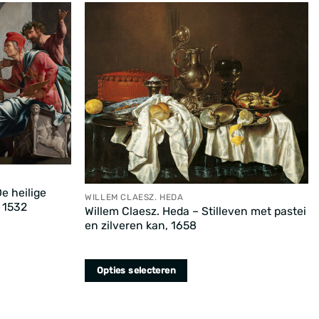
Deze
optie
kan
gekozen
worden
op
de
productpagina
e heilige
WILLEM CLAESZ. HEDA
 1532
Willem Claesz. Heda – Stilleven met pastei
en zilveren kan, 1658
Opties selecteren
Dit
product