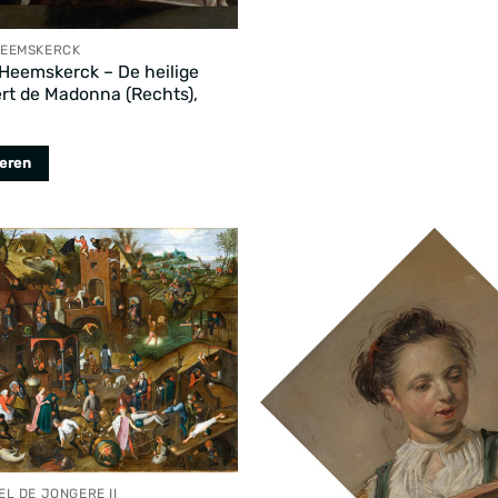
meerdere
variaties.
HEEMSKERCK
Deze
Heemskerck – De heilige
optie
ert de Madonna (Rechts),
kan
gekozen
teren
worden
op
de
productpagina
L DE JONGERE II