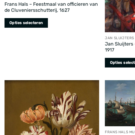
Frans Hals – Feestmaal van officieren van
de Cluveniersschutterij, 1627
Opties selecteren
Dit
JAN SLUIJTERS
product
Jan Sluijters
heeft
1917
meerdere
variaties.
Opties selec
Deze
Dit
optie
product
kan
heeft
gekozen
meerdere
worden
variaties.
op
Deze
de
optie
productpagina
kan
gekozen
FRANS HALS M