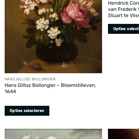
Hendrick Cor
worden
van Frederik 
op
Stuart te Vli
de
productpagin
Opties selec
Dit
product
heeft
meerdere
variaties.
Deze
HANS GILLISZ BOLLONGIER
optie
Hans Gillisz Bollongier – Bloemstilleven,
1644
kan
gekozen
worden
Opties selecteren
op
Dit
de
product
productpagin
heeft