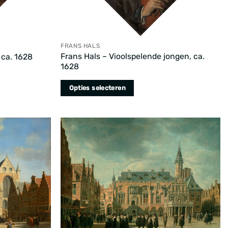
FRANS HALS
Frans Hals – Vioolspelende jongen, ca.
 ca. 1628
1628
Opties selecteren
Dit
product
heeft
meerdere
variaties.
Deze
optie
kan
gekozen
worden