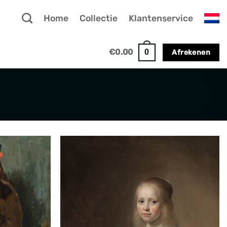
Home
Collectie
Klantenservice
€
0.00
0
Afrekenen