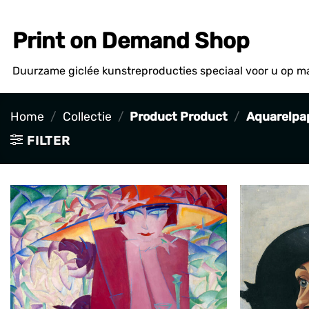
Ga
naar
Print on Demand Shop
inhoud
Duurzame giclée kunstreproducties speciaal voor u op m
Home
/
Collectie
/
Product Product
/
Aquarelpap
FILTER