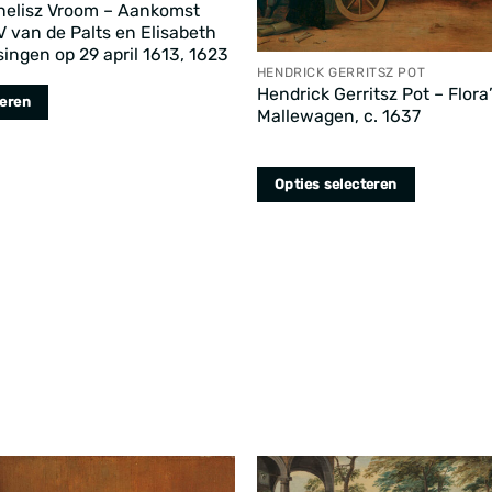
nelisz Vroom – Aankomst
V van de Palts en Elisabeth
ssingen op 29 april 1613, 1623
HENDRICK GERRITSZ POT
Hendrick Gerritsz Pot – Flora
a
teren
Mallewagen, c. 1637
Opties selecteren
Dit
product
heeft
meerdere
variaties.
Deze
optie
kan
gekozen
a
worden
op