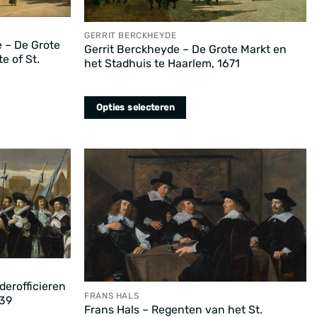
op
de
productpagina
GERRIT BERCKHEYDE
e – De Grote
Gerrit Berckheyde – De Grote Markt en
e of St.
het Stadhuis te Haarlem, 1671
Opties selecteren
Dit
product
heeft
meerdere
variaties.
Deze
optie
kan
gekozen
derofficieren
worden
FRANS HALS
639
op
Frans Hals – Regenten van het St.