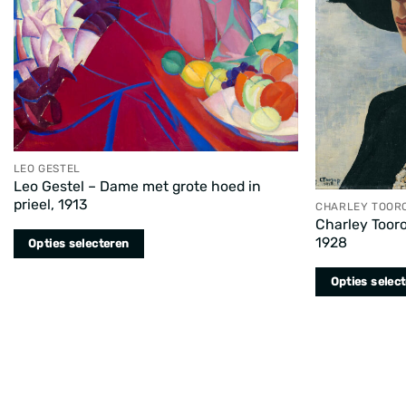
LEO GESTEL
Leo Gestel – Dame met grote hoed in
prieel, 1913
CHARLEY TOOR
Charley Toor
1928
Opties selecteren
Dit
Opties selec
product
Dit
heeft
product
meerdere
heeft
variaties.
meerdere
Deze
variaties.
optie