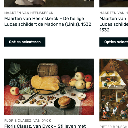
MAARTEN VAN HEEMSKERCK
MAARTEN VAN 
Maarten van Heemskerck – De heilige
Maarten van 
Lucas schildert de Madonna (Links), 1532
Lucas schild
1532
Opties selecteren
Opties selec
Dit
Dit
product
product
heeft
heeft
meerdere
meerdere
variaties.
variaties.
Deze
Deze
optie
optie
kan
kan
gekozen
gekozen
worden
worden
FLORIS CLAESZ. VAN DYCK
op
op
Floris Claesz. van Dyck – Stilleven met
PIETER BRUEGHE