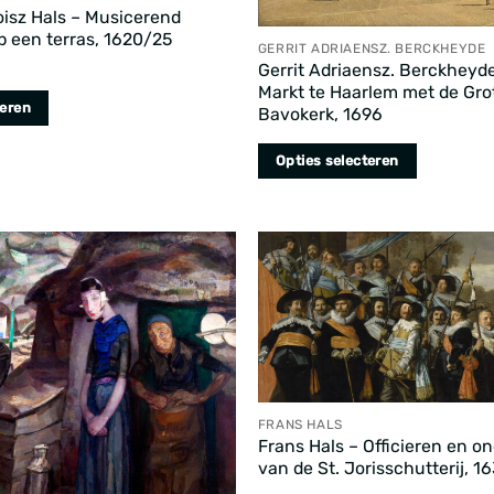
op
oisz Hals – Musicerend
de
p een terras, 1620/25
GERRIT ADRIAENSZ. BERCKHEYDE
productpagina
Gerrit Adriaensz. Berckheyd
Markt te Haarlem met de Grot
teren
Bavokerk, 1696
Opties selecteren
Dit
product
heeft
meerdere
variaties.
Deze
optie
kan
gekozen
FRANS HALS
worden
Frans Hals – Officieren en on
op
van de St. Jorisschutterij, 1
a