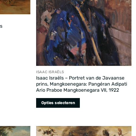
’s
ISAAC ISRAËLS
Isaac Israëls – Portret van de Javaanse
prins, Mangkoenegara: Pangéran Adipati
Ario Praboe Mangkoenegara VII, 1922
Opties selecteren
Dit
product
heeft
meerdere